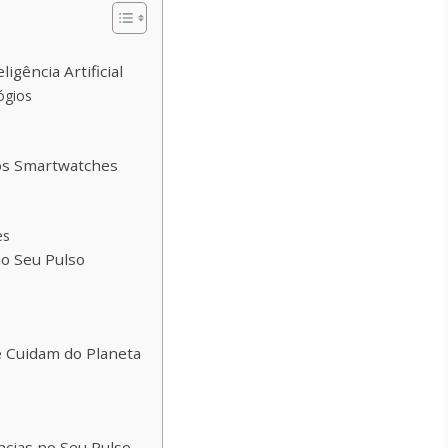
gência Artificial
ógios
dos Smartwatches
es
o Seu Pulso
e Cuidam do Planeta
ncias no Seu Pulso