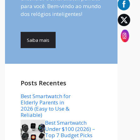
para você. Bem-vindo ao mundo
dos relógios inteligentes!
Saiba mais
Posts Recentes
Best Smartwatch for
Elderly Parents in
2026 (Easy to Use &
Reliable)
Best Smartwatch
Under $100 (2026) –
Top 7 Budget Picks