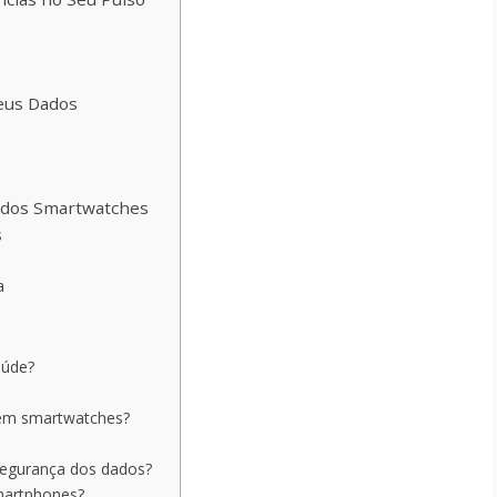
Seus Dados
l dos Smartwatches
s
a
aúde?
a em smartwatches?
egurança dos dados?
martphones?