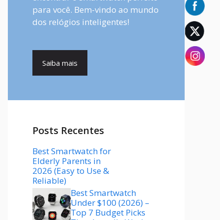
para você. Bem-vindo ao mundo
dos relógios inteligentes!
Saiba mais
Posts Recentes
Best Smartwatch for
Elderly Parents in
2026 (Easy to Use &
Reliable)
Best Smartwatch
Under $100 (2026) –
Top 7 Budget Picks