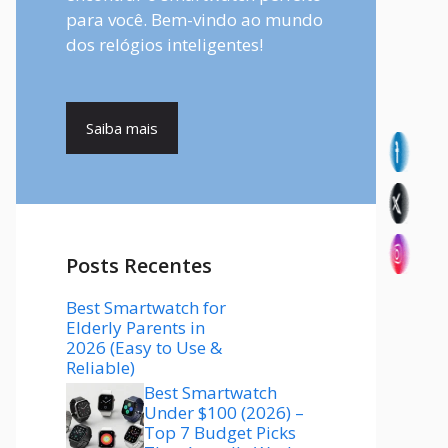
para você. Bem-vindo ao mundo
dos relógios inteligentes!
Saiba mais
Posts Recentes
Best Smartwatch for
Elderly Parents in
2026 (Easy to Use &
Reliable)
Best Smartwatch
Under $100 (2026) –
Top 7 Budget Picks