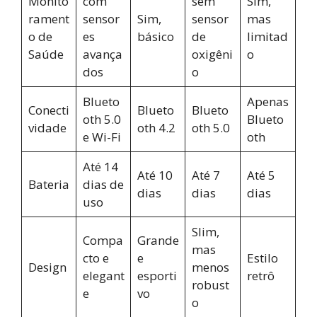
Monito
com
sem
Sim,
rament
sensor
Sim,
sensor
mas
o de
es
básico
de
limitad
Saúde
avança
oxigêni
o
dos
o
Blueto
Apenas
Conecti
Blueto
Blueto
oth 5.0
Blueto
vidade
oth 4.2
oth 5.0
e Wi-Fi
oth
Até 14
Até 10
Até 7
Até 5
Bateria
dias de
dias
dias
dias
uso
Slim,
Compa
Grande
mas
cto e
e
Estilo
Design
menos
elegant
esporti
retrô
robust
e
vo
o