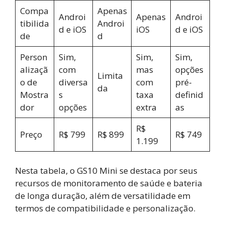
Compa
Apenas
Androi
Apenas
Androi
tibilida
Androi
d e iOS
iOS
d e iOS
de
d
Person
Sim,
Sim,
Sim,
alizaçã
com
mas
opções
Limita
o de
diversa
com
pré-
da
Mostra
s
taxa
definid
dor
opções
extra
as
R$
Preço
R$ 799
R$ 899
R$ 749
1.199
Nesta tabela, o GS10 Mini se destaca por seus
recursos de monitoramento de saúde e bateria
de longa duração, além de versatilidade em
termos de compatibilidade e personalização.