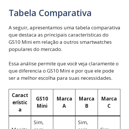
Tabela Comparativa
A seguir, apresentamos uma tabela comparativa
que destaca as principais características do
GS10 Mini em relação a outros smartwatches
populares do mercado.
Essa análise permite que você veja claramente o
que diferencia o GS10 Mini e por que ele pode
ser a melhor escolha para suas necessidades.
Caract
GS10
Marca
Marca
Marca
erístic
Mini
A
B
C
a
Sim,
Sim,