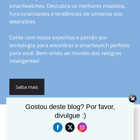
smartwatches. Descubra os melhores modelos,
funcionalidades e tendências do universo dos
wearables.
Conte com nossa expertise e paixão por
tecnologia para encontrar o smartwatch perfeito
para você. Bem-vindo ao mundo dos relógios
inteligentes!
Saiba mais
Gostou deste blog? Por favor,
divulgue :)
Posts Recentes
Best Smartwatch for Elderly
Parents in 2026 (Easy to Use &