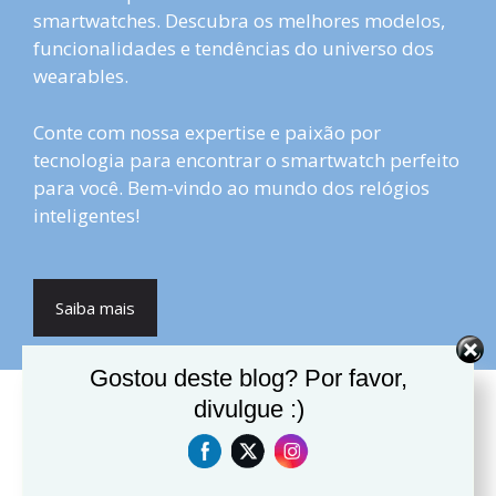
smartwatches. Descubra os melhores modelos,
funcionalidades e tendências do universo dos
wearables.
Conte com nossa expertise e paixão por
tecnologia para encontrar o smartwatch perfeito
para você. Bem-vindo ao mundo dos relógios
inteligentes!
Saiba mais
Gostou deste blog? Por favor,
divulgue :)
Posts Recentes
Best Smartwatch for Elderly
Parents in 2026 (Easy to Use &