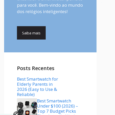
para você. Bem-vindo ao mundo
dos relógios inteligentes!
Saiba mais
Posts Recentes
Best Smartwatch for
Elderly Parents in
2026 (Easy to Use &
Reliable)
Best Smartwatch
Under $100 (2026) –
Top 7 Budget Picks